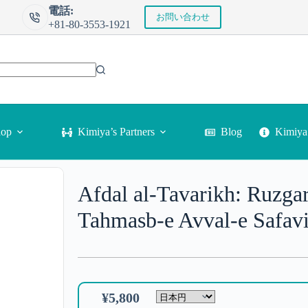
電話:
お問い合わせ
+81-80-3553-1921
Kimi
hop
Kimiya’s Partners
Blog
Afdal al-Tavarikh: Ruzga
Tahmasb-e Avval-e Safavi (
¥
5,800