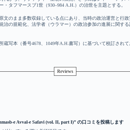
タフマースブ1世（930–984 A.H.）の治世を主題とする。
原文のまま多数収録している点にあり、当時の政治運営と行政
統治の規範化、法学者（ウラマー）の政治参加の進展に関する
写本（番号4678、1049年A.H.書写）に基づいて校訂さ
Reviews
 Tahmasb-e Avval-e Safavi (vol. II, part I)” の口コミを投稿します