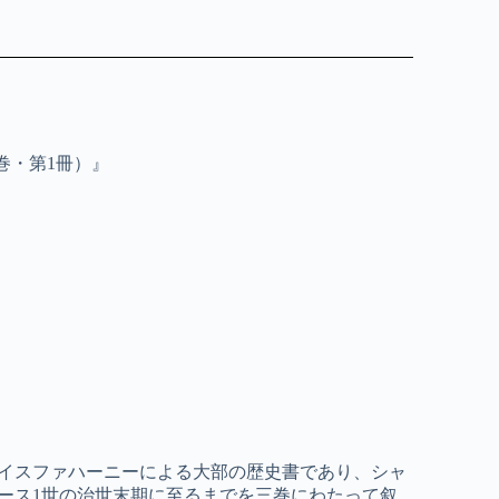
巻・第1冊）』
イスファハーニーによる大部の歴史書であり、シャ
ース1世の治世末期に至るまでを三巻にわたって叙