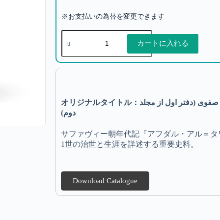
※お支払いの為替を変更できます
カートに入れる
オリジナルタイトル：افضل التواریخ: روزگار و زندگانی شاه طهماسب اول صفوی (دفتر اول از مجلد
دوم)
サファヴィー朝年代記『アフダル・アル＝タ
1世の治世と生涯を詳述する重要史料。
Download Catalogue