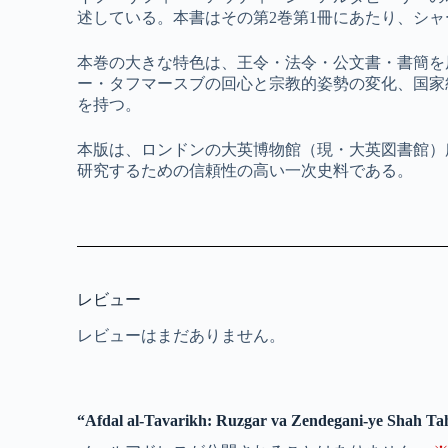
述している。本書はその第2巻第1冊にあたり、シャー・
本巻の大きな特色は、王令・法令・公文書・書簡を
ー・タフマースブの回心と宗教的姿勢の変化、国家
を持つ。
本版は、ロンドンの大英博物館（現・大英図書館）所蔵
研究するための信頼性の高い一次史料である。
レビュー
レビューはまだありません。
“Afdal al-Tavarikh: Ruzgar va Zendegani-ye Shah