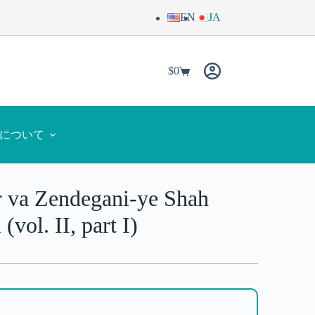
EN
JA
$
0
yaについて
r va Zendegani-ye Shah
vol. II, part I)