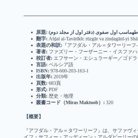
原題
: ه طهماسب اول صفوی (دفتر اول از مجلد دوم
翻字
:
Afḏal al-Tavārīkh: rūzgār va zindagānī-yi S
表題の和訳:
『アフダル・アル＝タワーリーフ
著者
:
ファズリー・フーザーニー・イスファハーニ
校訂者
:
エフサーン・エシュラーギー／ゴドラ
言語
:
ペルシア語
ISBN:
978-600-203-163-1
出版年
:
2019年
頁数
:
683頁
形式
:
PDF
分類
:
歴史・地理
叢書コード（
Miras Maktoob
）
:
320
【概要】
『アフダル・アル＝タワーリーフ』は、サファヴィ
イフ・サフィー・アッディーン・アルダビーリーの