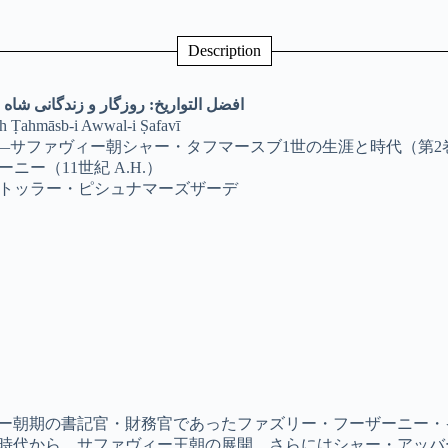
Description
افضل التواریخ: روزگار و زندگانی شا)
hāh Ṭahmāsb-i Awwal-i Ṣafavī
―サファヴィー朝シャー・タフマースブ1世の生涯と時代（第2
ー（11世紀 A.H.）
トッラー・ピシュナマーズザーデ
ー朝期の書記官・財務官であったファズリー・フーザーニー・
時代から、サファヴィー王朝の展開、さらにはシャー・アッバ