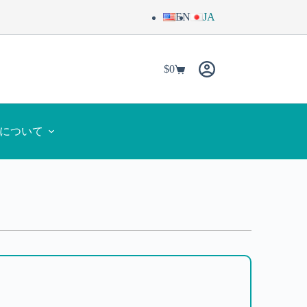
EN
JA
$
0
yaについて