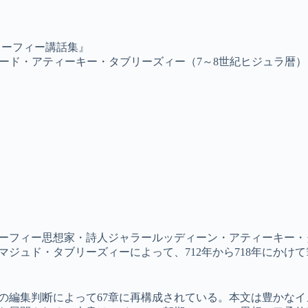
スーフィー講話集』
ード・アティーキー・タブリーズィー（7～8世紀ヒジュラ暦）
ーフィー思想家・詩人ジャラールッディーン・アティーキー・
ジュド・タブリーズィーによって、712年から718年にかけて
子の編集判断によって67章に再構成されている。本文は豊かな