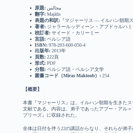
原題
:
مجالس
翻字
:
Majālis
表題の和訳:
『マジャーリス ― イルハン朝期
著者
:
ジャラールッディーン・アブドゥルハミ
校訂者
:
サイード・カリーミー
言語
:
ペルシア語
ISBN:
978-203-600-050-4
出版年
:
2013年
頁数
:
222頁
形式
:
PDF
分類
:
ペルシア語・ペルシア文学
叢書コード（
Miras Maktoob
）
:
254
【概要】
本書『マジャーリス』は、イルハン朝期を生きたス
文献である。内容は、弟子であったアブー・アル＝マ
ブリーズ』に収録された。
全体は日付を伴う22の講話からなり、それらが弟