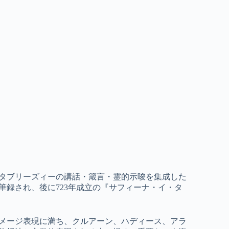
タブリーズィーの講話・箴言・霊的示唆を集成した
筆録され、後に723年成立の『サフィーナ・イ・タ
イメージ表現に満ち、クルアーン、ハディース、アラ