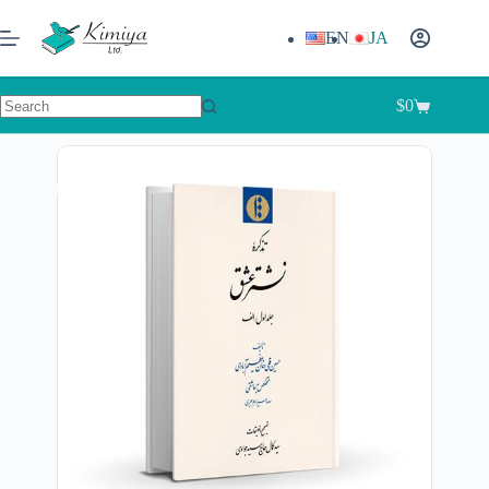
EN
JA
$
0