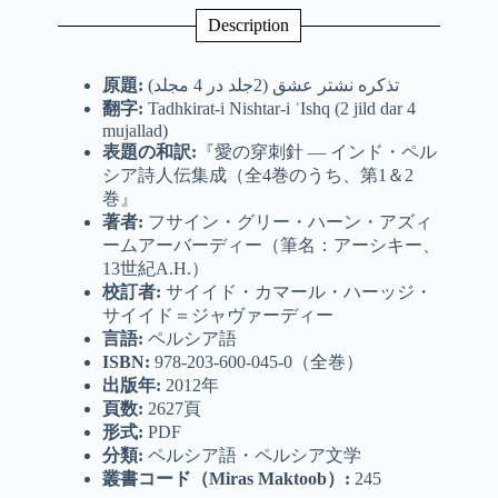
Description
原題
:
تذکره نشتر عشق (2جلد در 4 مجلد)
翻字
:
Tadhkirat-i Nishtar-i ʿIshq (2 jild dar 4
mujallad)
表題の和訳:
『愛の穿刺針 ― インド・ペル
シア詩人伝集成（全4巻のうち、第1＆2
巻』
著者
:
フサイン・グリー・ハーン・アズィ
ームアーバーディー（筆名：アーシキー、
13世紀A.H.）
校訂者
:
サイイド・カマール・ハーッジ・
サイイド＝ジャヴァーディー
言語
:
ペルシア語
ISBN:
978-203-600-045-0（全巻）
出版年
:
2012年
頁数
:
2627頁
形式
:
PDF
分類
:
ペルシア語・ペルシア文学
叢書コード（
Miras Maktoob
）
:
245