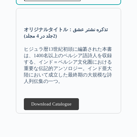
オリジナルタイトル：تذکره نشتر عشق
(2جلد در 4 مجلد)
ヒジュラ暦13世紀初頭に編纂された本書
は、1400名以上のペルシア語詩人を収録
する、インド＝ペルシア文化圏における
重要な伝記的アンソロジー。インド亜大
陸において成立した最終期の大規模な詩
人列伝集の一つ。
Download Catalogue