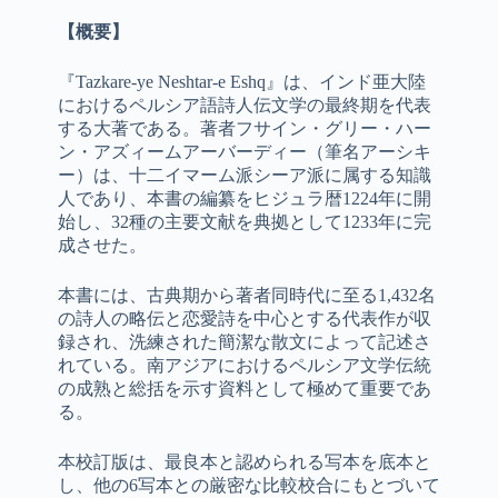
【概要】
『Tazkare-ye Neshtar-e Eshq』は、インド亜大陸
におけるペルシア語詩人伝文学の最終期を代表
する大著である。著者フサイン・グリー・ハー
ン・アズィームアーバーディー（筆名アーシキ
ー）は、十二イマーム派シーア派に属する知識
人であり、本書の編纂をヒジュラ暦1224年に開
始し、32種の主要文献を典拠として1233年に完
成させた。
本書には、古典期から著者同時代に至る1,432名
の詩人の略伝と恋愛詩を中心とする代表作が収
録され、洗練された簡潔な散文によって記述さ
れている。南アジアにおけるペルシア文学伝統
の成熟と総括を示す資料として極めて重要であ
る。
本校訂版は、最良本と認められる写本を底本と
し、他の6写本との厳密な比較校合にもとづいて