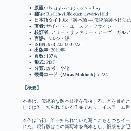
原題
:
رساله جلدسازی: طیاری جلد
翻字
:
Risālah-yi Jild-sāzī: ṭayyārī-yi jild
日本語タイトル
:
『製本論 ― 伝統的製本技法
著者
:
サイイド・ユースフ・フサイン
校訂者
:
アリー・サファリー・アーグ＝ガルア
言語
:
ペルシア語
ISBN:
978-203-600-022-1
出版年
:
2011年
頁数
:
137頁
形式
:
PDF
分類
:
論考・小論
叢書コード（
Miras Maktoob
）
:
224
【概要】
本書は、伝統的な製本技術を教授することを目的と
しては唯一知られている作品であり、イスラーム世
本作は当初、唯一知られていた写本にもとづきイー
れた。現行版はこの新写本を底本とし、旧版を参照