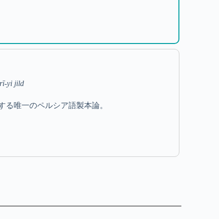
ī-yi jild
する唯一のペルシア語製本論。