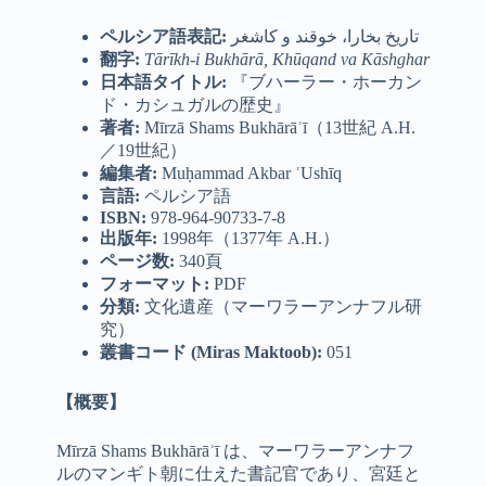
ペルシア語表記
:
تاریخ بخارا، خوقند و کاشغر
翻字
:
Tārīkh-i Bukhārā, Khūqand va Kāshghar
日本語タイトル
:
『ブハーラー・ホーカン
ド・カシュガルの歴史』
著者
:
Mīrzā Shams Bukhārāʾī（13世紀 A.H.
／19世紀）
編集者
:
Muḥammad Akbar ʿUshīq
言語
:
ペルシア語
ISBN:
978-964-90733-7-8
出版年
:
1998年（1377年 A.H.）
ページ数
:
340頁
フォーマット
:
PDF
分類
:
文化遺産（マーワラーアンナフル研
究）
叢書コード
(Miras Maktoob):
051
【概要】
Mīrzā Shams Bukhārāʾī は、マーワラーアンナフ
ルのマンギト朝に仕えた書記官であり、宮廷と