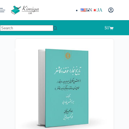
EN
JA
$
0