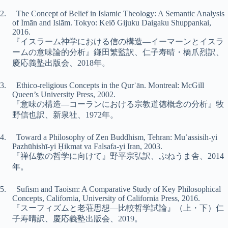
2.
The Concept of Belief in Islamic Theology: A Semantic Analysis
of Īmān and Islām
. Tokyo: Keiō Gijuku Daigaku Shuppankai,
2016.
『イスラーム神学における信の構造―イーマーンとイスラ
ームの意味論的分析』鎌田繁監訳、仁子寿晴・橋爪烈訳、
慶応義塾出版会、2018年。
3.
Ethico-religious Concepts in the Qur
ʾ
ā
n
. Montreal: McGill
Queen’s University Press, 2002.
『意味の構造―コーランにおける宗教道徳概念の分析』牧
野信也訳、新泉社、1972年。
4.
Toward a Philosophy of Zen Buddhism
, Tehran: Muʾassisih-yi
Pazhūhishī-yi Ḥikmat va Falsafa-yi Iran, 2003.
『禅仏教の哲学に向けて』野平宗弘訳、ぷねうま舎、2014
年。
5.
Sufism and Taoism: A Comparative Study of Key Philosophical
Concepts
, California, University of California Press, 2016.
『スーフィズムと老荘思想―比較哲学試論』（上・下）仁
子寿晴訳、慶応義塾出版会、2019。