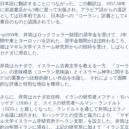
日本語に翻訳することにつながった。この翻訳は、1957-58年
に岩波書店から3巻に渡って出版され、アラビア語からの直訳
としては日本初であり、日本語への『コーラン』訳書として4
番目のものと認識されている。
<p1959年、井筒はロックフェラー財団の奨学金を受けて、2年
間中東とヨーロッパを訪れた。奨学金期間がほぼ終わるころ、
彼はマギル大学イスラーム研究所からの招待を受け、しばらく
カナダに滞在した。
井筒はカナダで、イスラーム古典文学を教える一方、『コーラ
ン』の意味構造（コーラン意味論）とイスラーム神学に関する
3つの重要かつ比較的新しい作品を出版し、それによって国際
的な評価と特別な地位を獲得した。
さらに、井筒はカナダ在住時、イランの研究者メフディ・モハ
ッゲグ（1930-）と、スイスの研究者ヘルマン・ランドルト
（1935-）と親しくなった。ランドルトを通じて井筒はエラノ
ス会議に紹介され、モハッゲグとの交流と協力により、「マギ
ル大学イスラーム学研究所テヘラン支部」を設立した。井筒は
約10年間イランに滞在し、上記の研究所に加えて「イラン王立