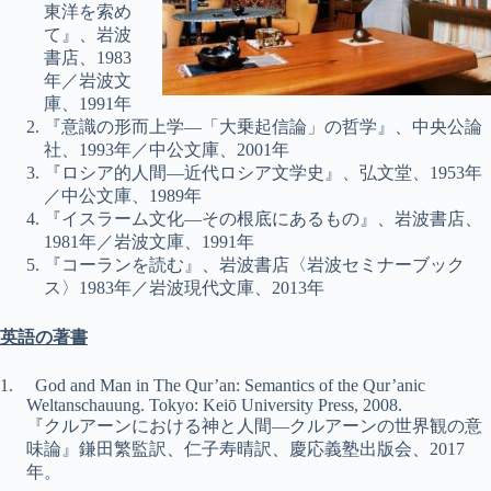
東洋を索め
て』、岩波
書店、1983
年／岩波文
庫、1991年
『意識の形而上学―「大乗起信論」の哲学』、中央公論
社、1993年／中公文庫、2001年
『ロシア的人間―近代ロシア文学史』、弘文堂、1953年
／中公文庫、1989年
『イスラーム文化―その根底にあるもの』、岩波書店、
1981年／岩波文庫、1991年
『コーランを読む』、岩波書店〈岩波セミナーブック
ス〉1983年／岩波現代文庫、2013年
英語の著書
1.
God and Man in The Qur’an:
Semantics of the Qur’anic
Weltanschauung
. Tokyo: Keiō University Press, 2008.
『クルアーンにおける神と人間―クルアーンの世界観の意
味論』鎌田繁監訳、仁子寿晴訳、慶応義塾出版会、2017
年。