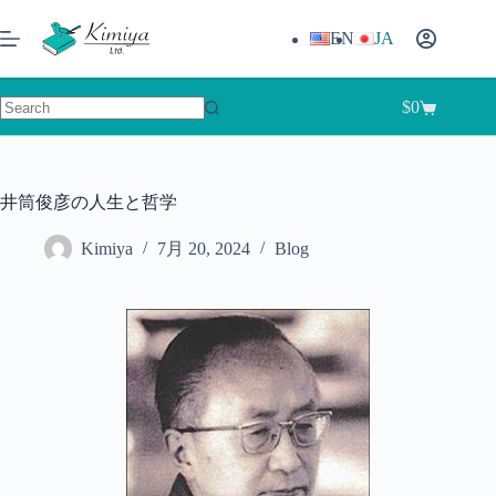
コ
ン
EN
JA
テ
ン
ツ
$
0
シ
へ
結
ョ
ス
果
ッ
キ
な
ピ
ッ
し
井筒俊彦の人生と哲学
ン
プ
グ
Kimiya
7月 20, 2024
Blog
カ
ー
ト