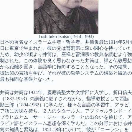
Toshihiko Izutsu (1914-1993)
日本の著名なイスラーム学者・哲学者、井筒俊彦は1914年5月4
日に東京で生まれた。彼の父は曹洞宗に深い関心を持っていた
ため、幼少の頃より井筒は、座禅と曹洞宗の教典を読むよう強
制された。この体験を良く思わなかった井筒は、禅と仏教思想
から距離を置き、言語学に転向することとなった。その結果、
彼は30の言語を学び、それが彼の哲学システムの構築と編纂の
最も強固な基盤となった。
井筒は井筒は1934年、慶應義塾大学文学部に入学し、折口信夫
（1887-1953）の講義に魅了されながら、指導教授として西脇
順三郎（1894-1982）に学んだ。様々な言語の学習中、アラビ
ア語に興味を持ち、２人のタタール人、アブドゥルラシド・イ
ブラヒムとムーサー・ジャールッラーとの出会いを通じて、ア
ラビア語とイスラーム思想を深く学んだ。この分野における井
筒の知識と習熟は、1951-58年にかけて、彼が『コーラン』を