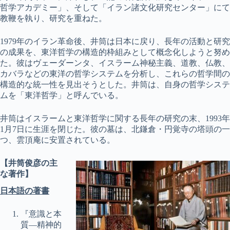
哲学アカデミー」、そして「イラン諸文化研究センター」にて
教鞭を執り、研究を重ねた。
1979年のイラン革命後、井筒は日本に戻り、長年の活動と研究
の成果を、東洋哲学の構造的枠組みとして概念化しようと努め
た。彼はヴェーダーンタ、イスラーム神秘主義、道教、仏教、
カバラなどの東洋の哲学システムを分析し、これらの哲学間の
構造的な統一性を見出そうとした。井筒は、自身の哲学システ
ムを「東洋哲学」と呼んでいる。
井筒はイスラームと東洋哲学に関する長年の研究の末、1993年
1月7日に生涯を閉じた。彼の墓は、北鎌倉・円覚寺の塔頭の一
つ、雲頂庵に安置されている。
【井筒俊彦の主
な著作】
日本語
の著書
『意識と本
質―精神的