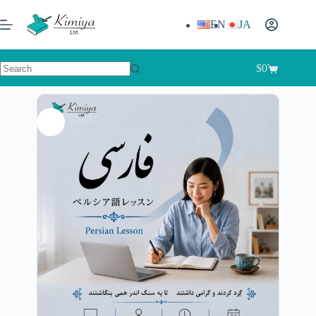
EN
JA
$
0