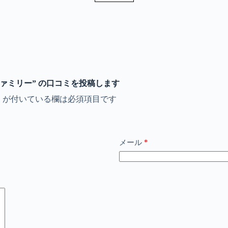
アナーイー・ファミリー” の口コミを投稿します
※
が付いている欄は必須項目です
*
メール