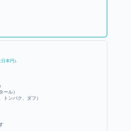
日本円).
）
タール）
、トンバク、ダフ）
す