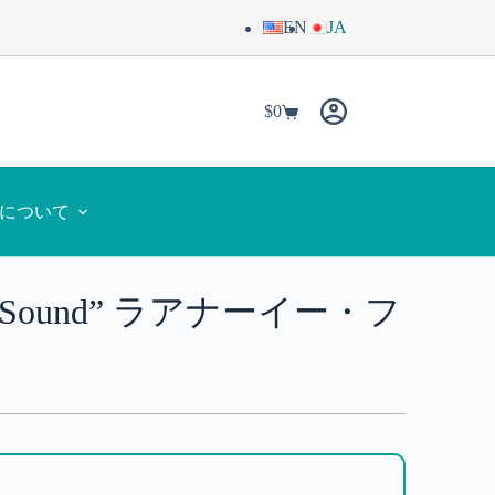
EN
JA
$
0
yaについて
rsian Sound” ラアナーイー・フ