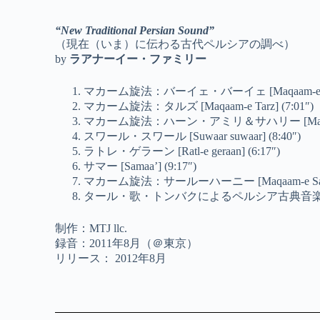
“New Traditional Persian Sound”
（現在（いま）に伝わる古代ペルシアの調べ）
by
ラアナーイー・ファミリー
マカーム旋法：バーイェ・バーイェ [Maqaam-e Baaye
マカーム旋法：タルズ [Maqaam-e Tarz] (7:01″)
マカーム旋法：ハーン・アミリ＆サハリー [Maqaam-e Khaa
スワール・スワール [Suwaar suwaar] (8:40″)
ラトレ・ゲラーン [Ratl-e geraan] (6:17″)
サマー [Samaa’] (9:17″)
マカーム旋法：サールーハーニー [Maqaam-e Saarook
タール・歌・トンバクによるペルシア古典音楽の即興
制作：MTJ llc.
録音：2011年8月（＠東京）
リリース： 2012年8月