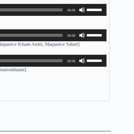
ボ
00:00
リ
ュ
ー
ム
ボ
00:00
調
リ
aan Amiri, Maqaam-e Sahari]
節
ュ
に
ー
は
ム
ボ
00:00
上
調
リ
下
ookhaani]
節
ュ
矢
に
ー
印
は
ム
キ
上
調
ー
下
節
を
矢
に
使
印
は
っ
キ
上
て
ー
下
く
を
矢
だ
使
印