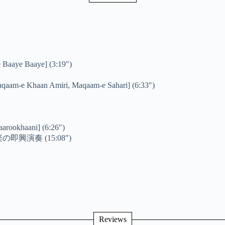
 Baaye] (3:19″)
n Amiri, Maqaam-e Sahari] (6:33″)
haani] (6:26″)
演奏 (15:08″)
Reviews