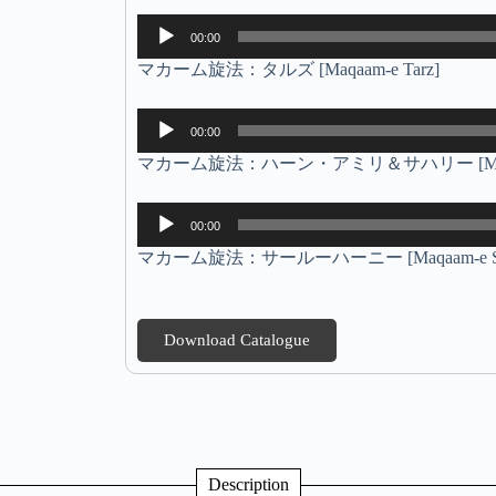
音
00:00
声
マカーム旋法：タルズ [Maqaam-e Tarz]
プ
レ
ー
音
00:00
ヤ
声
ー
マカーム旋法：ハーン・アミリ＆サハリー [Maqaam-e Kh
プ
レ
ー
音
00:00
ヤ
声
ー
マカーム旋法：サールーハーニー [Maqaam-e Saar
プ
レ
ー
ヤ
Download Catalogue
ー
Description