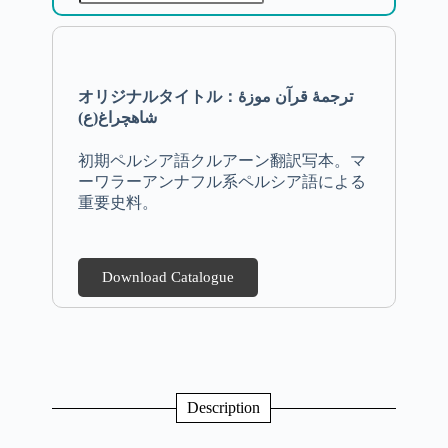
オリジナルタイトル：ترجمهٔ قرآن موزۀ
شاهچراغ(ع)
初期ペルシア語クルアーン翻訳写本。マ
ーワラーアンナフル系ペルシア語による
重要史料。
Download Catalogue
Description