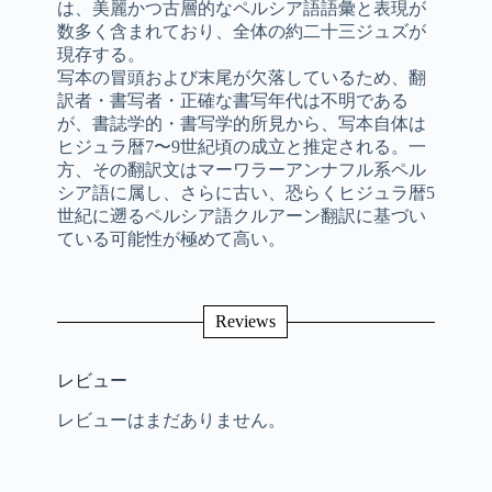
は、美麗かつ古層的なペルシア語語彙と表現が
数多く含まれており、全体の約二十三ジュズが
現存する。
写本の冒頭および末尾が欠落しているため、翻
訳者・書写者・正確な書写年代は不明である
が、書誌学的・書写学的所見から、写本自体は
ヒジュラ暦7〜9世紀頃の成立と推定される。一
方、その翻訳文はマーワラーアンナフル系ペル
シア語に属し、さらに古い、恐らくヒジュラ暦5
世紀に遡るペルシア語クルアーン翻訳に基づい
ている可能性が極めて高い。
Reviews
レビュー
レビューはまだありません。