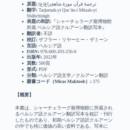
原題:
ترجمهٔ قرآن موزۀ شاهچراغ(ع)
翻字:
Tarjumah-yi Qurʾān-i Mūzah-yi
Shāhchirāgh
表題の和訳:
『シャーチェラーグ廟博物館
所蔵 ペルシア語クルアーン翻訳写本』
翻訳者
:
不詳
校訂
:
ザフラー・リヤーヒー・ザミーン
言語
:
ペルシア語
ISBN:
978-600-203-256-0
出版年
:
2022年
頁数
:
580頁
形式
:
PDF
分類
:
ペルシア語文学／クルアーン翻訳
叢書コード（
Miras Maktoob
）
:
375
【概要】
本書は、シャーチェラーグ廟博物館に所蔵され
るペルシア語クルアーン翻訳写本を校訂・刊行
したものであり、初期ペルシア語訳クルアーン
の中でも特に価値の高い資料である。写本に