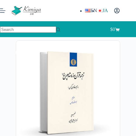
EN
JA
$
0