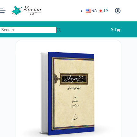
EN
JA
$
0