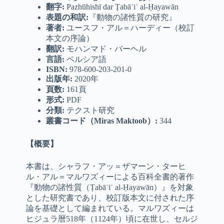
翻字
:
Pazhūhishī dar Ṭabāʾiʿ al-Ḥayawān
表題の和訳:
『動物の諸性質の研究』
著者
:
ユースフ・アル＝ハーディー（校訂
本文の序論）
翻訳
:
モハンマド・バーヘル
言語
:
ペルシア語
ISBN:
978-600-203-201-0
出版年
:
2020年
頁数
:
161頁
形式
:
PDF
分類
:
テクスト研究
叢書コード（
Miras Maktoob
）
:
344
【概要】
本書は、シャラフ・アッ＝ザマーン・ターヒ
ル・アル＝マルワズィーによる百科全書的著作
『動物の諸性質（Ṭabāʾiʿ al-Ḥayawān）』を対象
とした研究書であり、校訂版本文に付された序
論を基礎として編まれている。マルワズィーは
ヒジュラ暦518年（1124年）頃に在世し、セルジ