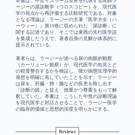
本書は、中世イスラーム世界を代表する医師ラ
ージーの尿診断学（ウロスコピー）を、現代医
学の視点から再評価する比較研究である。対象
となる理論は、ラージーの主著『医学大全（ハ
ーウィー）』第19巻に収められた「尿診断」に
関する記述であり、そこでは東西の先行医学説
を集成したうえで、著者自身の見解が体系的に
提示されている。
著者らは、ラージーが述べる尿の肉眼的観察
（カーリューレ観察）が、現代医学の知見とど
の程度整合するかを検証し、彼が病態生理学的
発想を明確に有していたことを示す。ラージー
は尿を、肝臓・肺・腸などの疾患を映し出す
「診断の鏡」と捉え、慎重かつ尊重をもって解
釈していた。本書は、こうした中世の診断理論
を現代医学と対話させることで、ラージー医学
の臨床的価値と思想的深度を明らかにする。
Reviews