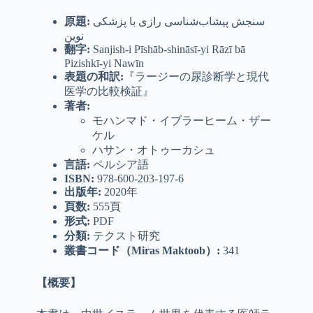
原題
:
سنجش پیشاب‌شناسی رازی با پزشکی
نوین
翻字
:
Sanjish-i Pīshāb-shināsī-yi Rāzī bā
Pizishkī-yi Nawīn
表題の和訳:
『ラージーの尿診断学と現代
医学の比較検証』
著者
:
モハンマド・イブラーヒーム・ザー
ケル
ハサン・オトゥーカシュ
言語
:
ペルシア語
ISBN:
978-600-203-197-6
出版年
:
2020年
頁数
:
555頁
形式
:
PDF
分類
:
テクスト研究
叢書コード（
Miras Maktoob
）
:
341
【概要】