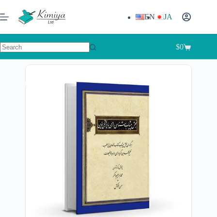
EN
JA
$
0