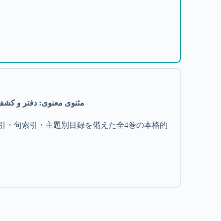
مثنوی معنوی: دفتر و کشف الابیات و )
引・句索引・主題別目録を備えた全4巻の本格的