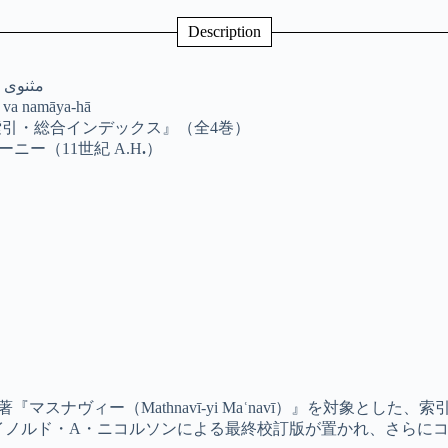
Description
مثنوی م)
t va namāya-hā
索引・総合インデックス』（全4巻）
ー（11世紀 A.H
.
）
スナヴィー（Mathnavī-yi Maʿnavī）』を対象とし
イノルド・A・ニコルソンによる最終校訂版が置かれ、さらに