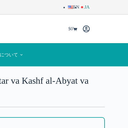
EN
JA
$
0
yaについて
ar va Kashf al-Abyat va