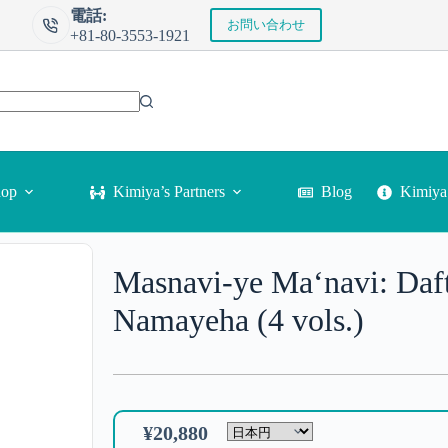
電話:
お問い合わせ
+81-80-3553-1921
Kimi
hop
Kimiya’s Partners
Blog
Masnavi-ye Ma‘navi: Daft
Namayeha (4 vols.)
¥
20,880