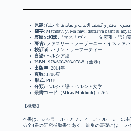
原題
:
عنوی: دفتر و کشف الابیات و نمایه‌ها (4 جلد
翻字
:
Mathnavī-yi Maʿnavī: daftar va kashf al-abyā
表題の和訳:
『マスナヴィー ― 句索引・語句
著者
:
ファズリー・フーザーニー・イスファハーニ
校訂者
:
ハサン・ラーフーティー
言語
:
ペルシア語
ISBN:
978-600-203-078-8（全巻）
出版年
:
2014年
頁数
:
1786頁
形式
:
PDF
分類
:
ペルシア語・ペルシア文学
叢書コード（
Miras Maktoob
）
:
265
【概要】
本書は、ジャラール・アッディーン・ルーミーの主著『マ
る全4巻の研究補助書である。編集の基礎には、レ