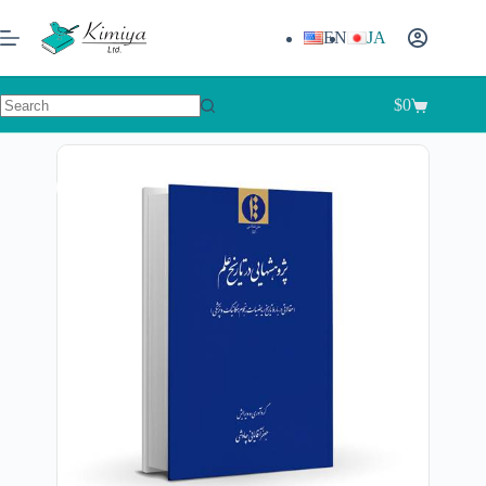
EN
JA
$
0