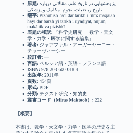
原題
:
پژوهشهایی در تاریخ علم: مقالاتی درباره
تاریخ ریاضیات، نجوم، مکانیک و پزشکی
翻字
:
Pizhūhish-hāʾī dar tārīkh-i ʿilm: maqālah-
hāyī dar bārah-yi tārīkh-i riyāḍīyāt, nujūm,
makānīk va pizishkī
表題の和訳:
『科学史研究 ― 数学・天文
学・力学・医学に関する論集』
著者
:
ジャアファル・アーガーヤーニー・
チャーヴィーシー
校訂者
:
―
言語
:
ペルシア語・英語・フランス語
ISBN:
978-203-600-018-4
出版年
:
2011年
頁数
:
454頁
形式
:
PDF
分類
:
テクスト研究・知的史
叢書コード（
Miras Maktoob
）
:
222
【概要】
本書は、数学・天文学・力学・医学の歴史を主