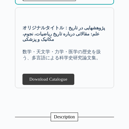
オリジナルタイトル：پژوهشهایی در تاریخ
علم: مقالاتی درباره تاریخ ریاضیات، نجوم،
مکانیک و پزشکی
数学・天文学・力学・医学の歴史を扱
う、多言語による科学史研究論文集。
Download Catalogue
Description