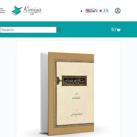
EN
JA
$
0