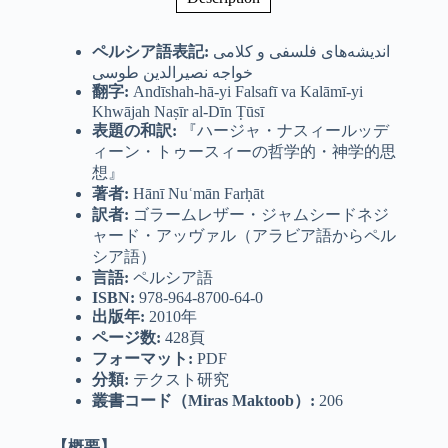
ペルシア語表記
:
اندیشه‌های فلسفی و کلامی
خواجه نصیرالدین طوسی
翻字
:
Andīshah-hā-yi Falsafī va Kalāmī-yi
Khwājah Naṣīr al-Dīn Ṭūsī
表題の和訳:
『ハージャ・ナスィールッデ
ィーン・トゥースィーの哲学的・神学的思
想』
著者
:
Hānī Nuʿmān Farḥāt
訳者
:
ゴラームレザー・ジャムシードネジ
ャード・アッヴァル（アラビア語からペル
シア語）
言語
:
ペルシア語
ISBN:
978-964-8700-64-0
出版年
:
2010年
ページ数
:
428頁
フォーマット
:
PDF
分類
:
テクスト研究
叢書コード（
Miras Maktoob
）
:
206
【概要】