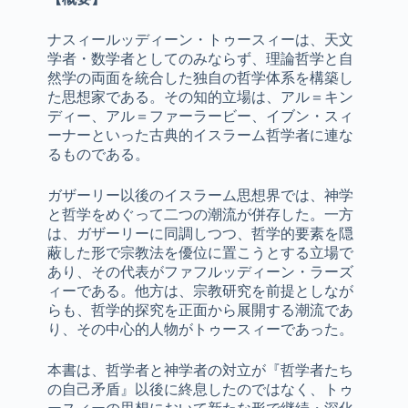
ナスィールッディーン・トゥースィーは、天文
学者・数学者としてのみならず、理論哲学と自
然学の両面を統合した独自の哲学体系を構築し
た思想家である。その知的立場は、アル＝キン
ディー、アル＝ファーラービー、イブン・スィ
ーナーといった古典的イスラーム哲学者に連な
るものである。
ガザーリー以後のイスラーム思想界では、神学
と哲学をめぐって二つの潮流が併存した。一方
は、ガザーリーに同調しつつ、哲学的要素を隠
蔽した形で宗教法を優位に置こうとする立場で
あり、その代表がファフルッディーン・ラーズ
ィーである。他方は、宗教研究を前提としなが
らも、哲学的探究を正面から展開する潮流であ
り、その中心的人物がトゥースィーであった。
本書は、哲学者と神学者の対立が『哲学者たち
の自己矛盾』以後に終息したのではなく、トゥ