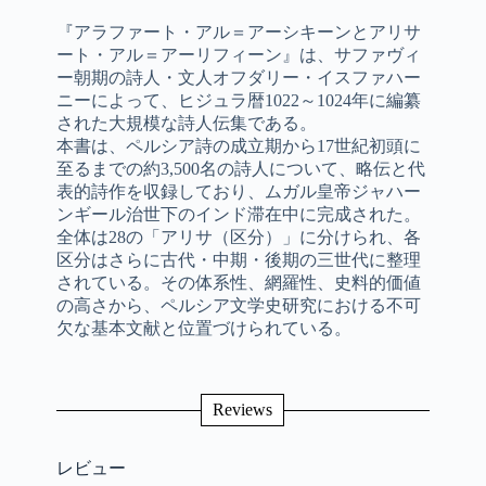
『アラファート・アル＝アーシキーンとアリサ
ート・アル＝アーリフィーン』は、サファヴィ
ー朝期の詩人・文人オフダリー・イスファハー
ニーによって、ヒジュラ暦1022～1024年に編纂
された大規模な詩人伝集である。
本書は、ペルシア詩の成立期から17世紀初頭に
至るまでの約3,500名の詩人について、略伝と代
表的詩作を収録しており、ムガル皇帝ジャハー
ンギール治世下のインド滞在中に完成された。
全体は28の「アリサ（区分）」に分けられ、各
区分はさらに古代・中期・後期の三世代に整理
されている。その体系性、網羅性、史料的価値
の高さから、ペルシア文学史研究における不可
欠な基本文献と位置づけられている。
Reviews
レビュー