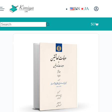
EN
JA
$
0