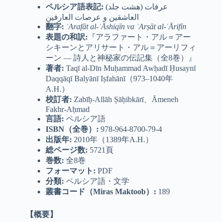
ペルシア語表記
:
(هشت جلد) عرفات
العاشقین و عرصات العارفین
翻字
:
ʿArafāt al-ʿĀshiqīn va ʿArṣāt al-ʿĀrifīn
表題の和訳:
『アラファート・アル＝アー
シキーンとアリサート・アル＝アーリフィ
ーン ― 詩人と神秘家の伝記集（全8巻）』
著者
:
Taqī al-Dīn Muḥammad Awḥadī Ḥusaynī
Daqqāqī Balyānī Iṣfahānī（973–1040年
A.H.）
校訂者
:
Zabīḥ-Allāh Ṣāḥibkārī、Āmeneh
Fakhr-Aḥmad
言語
:
ペルシア語
ISBN
（全巻）
:
978-964-8700-79-4
出版年
:
2010年（1389年A.H.）
総ページ数
:
5721頁
巻数
:
全8巻
フォーマット
:
PDF
分類
:
ペルシア語・文学
叢書コード（
Miras Maktoob
）
:
189
【概要】