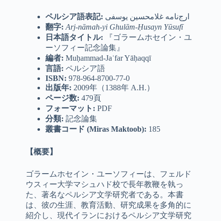
ペルシア語表記
:
ارج‌نامه غلامحسین یوسفی
翻字
:
Arj-nāmah-yi Ghulām-Ḥusayn Yūsufī
日本語タイトル
:
『ゴラームホセイン・ユ
ーソフィー記念論集』
編者
:
Muḥammad-Jaʿfar Yāḥaqqī
言語
:
ペルシア語
ISBN:
978-964-8700-77-0
出版年
:
2009年（1388年 A.H.）
ページ数
:
479頁
フォーマット
:
PDF
分類
:
記念論集
叢書コード
(Miras Maktoob):
185
【概要】
ゴラームホセイン・ユーソフィーは、フェルド
ウスィー大学マシュハド校で長年教鞭を執っ
た、著名なペルシア文学研究者である。本書
は、彼の生涯、教育活動、研究成果を多角的に
紹介し、現代イランにおけるペルシア文学研究