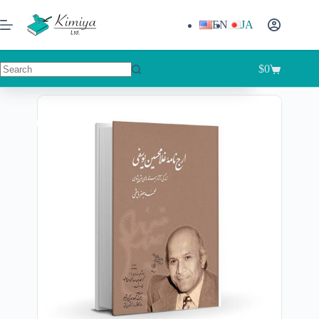
EN
JA
Arj-name-ye Gholamhossein Yusofi
More info
$
60
$
0