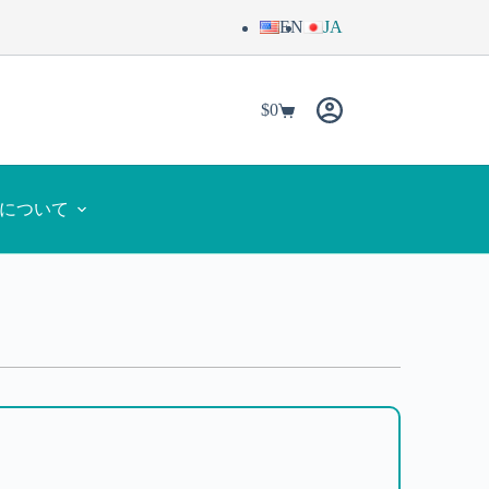
EN
JA
$
0
yaについて