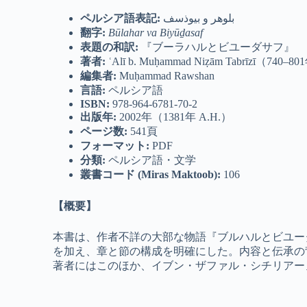
ペルシア語表記
:
بلوهر و بیوذسف
翻字
:
Būlahar va Biyūḏasaf
表題の和訳:
『ブーラハルとビユーダサフ』
著者
:
ʿAlī b. Muḥammad Niẓām Tabrīzī（740–8
編集者
:
Muḥammad Rawshan
言語
:
ペルシア語
ISBN:
978-964-6781-70-2
出版年
:
2002年（1381年 A.H.）
ページ数
:
541頁
フォーマット
:
PDF
分類
:
ペルシア語・文学
叢書コード
(Miras Maktoob):
106
【概要】
本書は、作者不詳の大部な物語『ブルハルとビユー
を加え、章と節の構成を明確にした。内容と伝承の
著者にはこのほか、イブン・ザファル・シチリアー