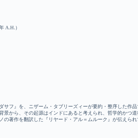
01年 A.H.）
ダサフ』を、ニザーム・タブリーズィーが要約・整序した作品
背景から、その起源はインドにあると考えられ、哲学的かつ道
ノの著作を翻訳した『リヤード・アル＝ムルーク』が伝えられ