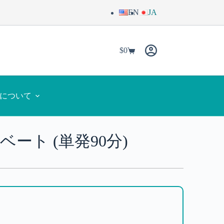
EN
JA
$
0
yaについて
ート (単発90分)