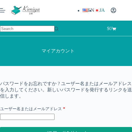
コ
ン
EN
JA
テ
ン
ツ
$
0
シ
へ
結
ョ
ス
果
ッ
キ
な
ピ
マイアカウント
ッ
し
ン
プ
グ
カ
ー
ト
パスワードをお忘れですか ? ユーザー名またはメールアドレス
を入力してください。新しいパスワードを発行するリンクを送
信します。
必
ユーザー名またはメールアドレス
*
須