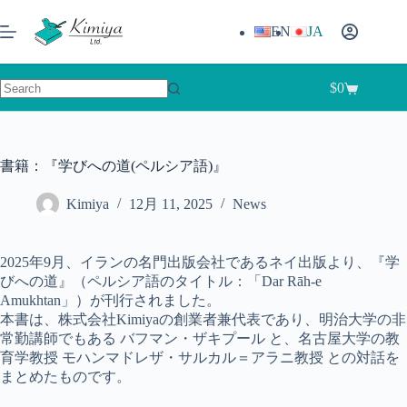
コ
ン
EN
JA
テ
ン
ツ
$
0
シ
へ
結
ョ
ス
果
ッ
キ
な
ピ
ッ
し
書籍：『学びへの道(ペルシア語)』
ン
プ
グ
Kimiya
12月 11, 2025
News
カ
ー
ト
2025年9月、イランの名門出版会社であるネイ出版より、『学
びへの道』（ペルシア語のタイトル：「Dar Rāh-e
Amukhtan」）が刊行されました。
本書は、株式会社Kimiyaの創業者兼代表であり、明治大学の非
常勤講師でもある バフマン・ザキプール と、名古屋大学の教
育学教授 モハンマドレザ・サルカル＝アラニ教授 との対話を
まとめたものです。